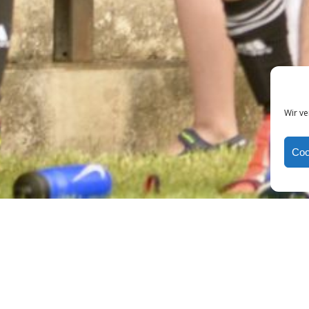
Wir v
Coo